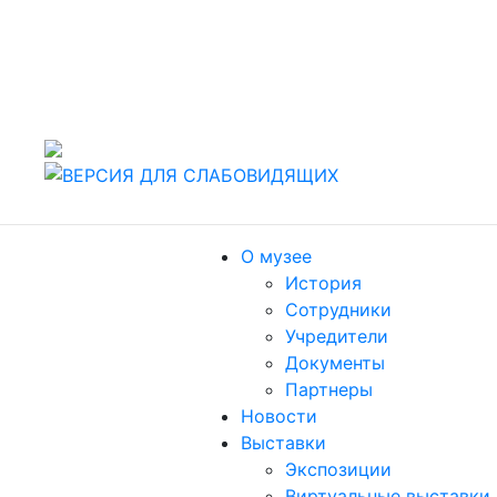
442960 Россия, г. Заречный Пензенской области, ул.
Спортивная, 4.
т./факс (8412) 60-47-80
Пн, Вт, Чт, Пт, Сб: 10.00-18.00. Ср: 11.00-19.00,
Воскресенье: выходной
О музее
История
Сотрудники
Учредители
Документы
Партнеры
Новости
Выставки
Экспозиции
Виртуальные выставки