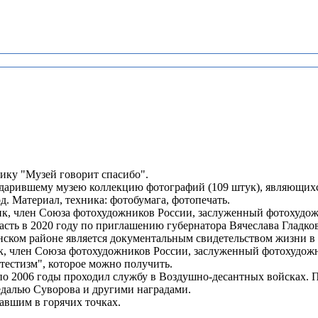
ику "Музей говорит спасибо".
арившему музею коллекцию фотографий (109 штук), являющихся
д. Материал, техника: фотобумага, фотопечать.
, член Союза фотохудожников России, заслуженный фотохудож
ть в 2020 году по приглашению губернатора Вячеслава Гладков
нском районе является документальным свидетельством жизни в
к, член Союза фотохудожников России, заслуженный фотохудож
тестизм", которое можно получить.
 по 2006 годы проходил службу в Воздушно-десантных войсках. 
едалью Суворова и другими наградами.
авшим в горячих точках.