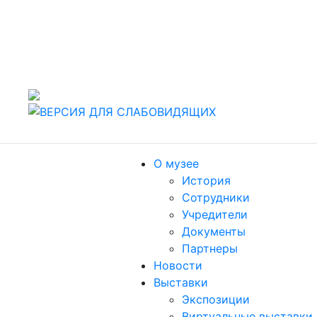
442960 Россия, г. Заречный Пензенской области, ул.
Спортивная, 4.
т./факс (8412) 60-47-80
Пн, Вт, Чт, Пт, Сб: 10.00-18.00. Ср: 11.00-19.00,
Воскресенье: выходной
О музее
История
Сотрудники
Учредители
Документы
Партнеры
Новости
Выставки
Экспозиции
Виртуальные выставки