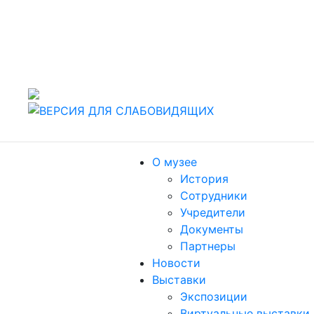
442960 Россия, г. Заречный Пензенской области, ул.
Спортивная, 4.
т./факс (8412) 60-47-80
Пн, Вт, Чт, Пт, Сб: 10.00-18.00. Ср: 11.00-19.00,
Воскресенье: выходной
О музее
История
Сотрудники
Учредители
Документы
Партнеры
Новости
Выставки
Экспозиции
Виртуальные выставки