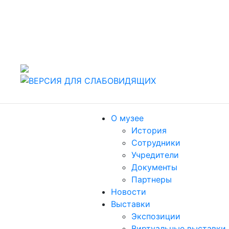
442960 Россия, г. Заречный Пензенской области, ул.
Спортивная, 4.
т./факс (8412) 60-47-80
Пн, Вт, Чт, Пт, Сб: 10.00-18.00. Ср: 11.00-19.00,
Воскресенье: выходной
О музее
История
Сотрудники
Учредители
Документы
Партнеры
Новости
Выставки
Экспозиции
Виртуальные выставки