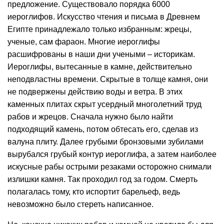
предложение. Существовало порядка 6000
иероглифов. Искусство чтения и письма в Древнем
Египте принадлежало только избранным: жрецы,
ученые, сам фараон. Многие иероглифы
расшифрованы в наши дни учеными – историкам.
Иероглифы, вытесанные в камне, действительно
неподвластны времени. Скрытые в толще камня, они
не подвержены действию воды и ветра. В этих
каменных плитах скрыт усердный многолетний труд
рабов и жрецов. Сначала нужно было найти
подходящий камень, потом обтесать его, сделав из
валуна плиту. Далее грубыми бронзовыми зубилами
вырубался грубый контур иероглифа, а затем наиболее
искусные рабы острыми резаками осторожно снимали
излишки камня. Так проходил год за годом. Смерть
полагалась тому, кто испортит барельеф, ведь
невозможно было стереть написанное.