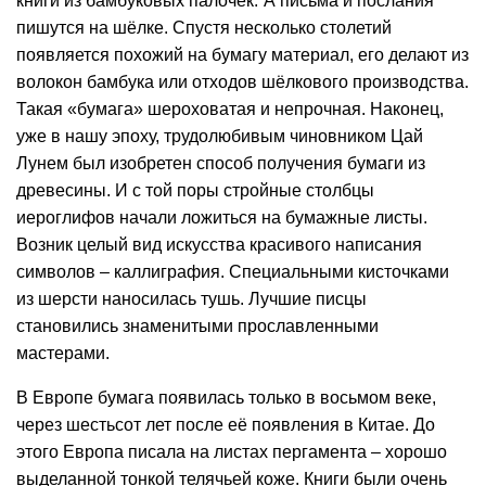
книги из бамбуковых палочек.
А письма и послания
пишутся на шёлке. Спустя несколько столетий
появляется похожий на бумагу материал, его делают из
волокон бамбука или отходов шёлкового производства.
Такая «бумага» шероховатая и непрочная. Наконец,
уже в нашу эпоху, трудолюбивым чиновником Цай
Лунем был изобретен способ получения бумаги из
древесины. И с той поры стройные столбцы
иероглифов начали ложиться на бумажные листы.
Возник целый вид искусства красивого написания
символов – каллиграфия. Специальными кисточками
из шерсти наносилась тушь. Лучшие писцы
становились знаменитыми прославленными
мастерами.
В Европе бумага появилась только в восьмом веке,
через шестьсот лет после её появления в Китае. До
этого Европа писала на листах пергамента – хорошо
выделанной тонкой телячьей коже. Книги были очень