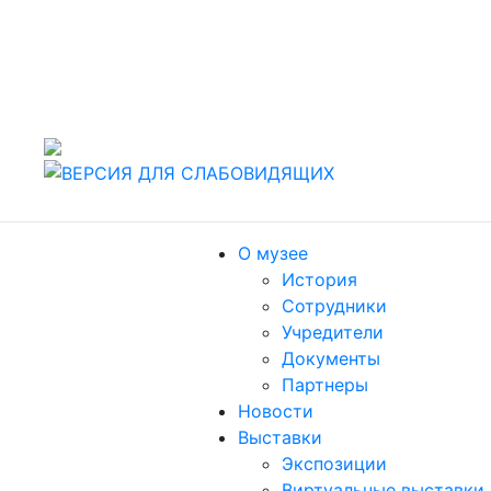
442960 Россия, г. Заречный Пензенской области, ул.
Спортивная, 4.
т./факс (8412) 60-47-80
Пн, Вт, Чт, Пт, Сб: 10.00-18.00. Ср: 11.00-19.00,
Воскресенье: выходной
О музее
История
Сотрудники
Учредители
Документы
Партнеры
Новости
Выставки
Экспозиции
Виртуальные выставки