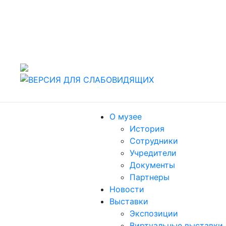
442960 Россия, г. Заречный Пензенской области, ул.
Спортивная, 4.
т./факс (8412) 60-47-80
Пн, Вт, Чт, Пт, Сб: 10.00-18.00. Ср: 11.00-19.00,
Воскресенье: выходной
О музее
История
Сотрудники
Учредители
Документы
Партнеры
Новости
Выставки
Экспозиции
Виртуальные выставки