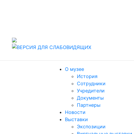
442960 Россия, г. Заречный Пензенской области, ул.
Спортивная, 4.
т./факс (8412) 60-47-80
Пн, Вт, Чт, Пт, Сб: 10.00-18.00. Ср: 11.00-19.00,
Воскресенье: выходной
О музее
История
Сотрудники
Учредители
Документы
Партнеры
Новости
Выставки
Экспозиции
Виртуальные выставки