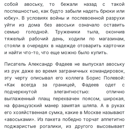
собой авоську, то бежали назад с такой
поспешностью, как будто забыли надеть брюки или
юбку». В условиях войны и послевоенной разрухи
уйти из дома без авоськи означало оставить
семью голодной. Труженики тыла, окончив
тяжелый рабочий день, ходили по магазинам,
стояли в очередях в надежде отоварить карточки
и найти что-то, что еще можно было купить.
Писатель Александр Фадеев не выпускал авоську
из рук даже во время заграничных командировок,
эту черту описывал его коллега Борис Полевой:
«Как всегда за границей, Фадеев одет с
подчеркнутой элегантностью: отлично
выглаженный плащ перехвачен поясом, широкая,
на французский манер замятая шляпа. А в руках
его хозяйственная сумка, какие в Москве называют
«авоськами». Из пакета победно торчат аппетитно
поджаристые рогалики, из другого высовывает