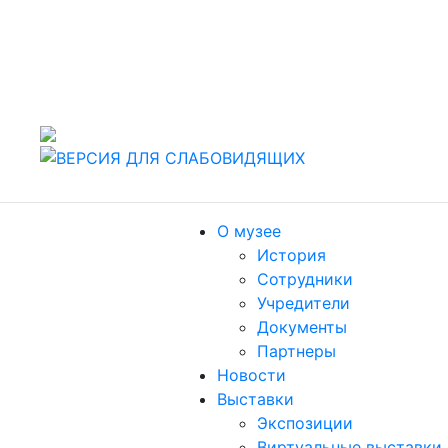
442960 Россия, г. Заречный Пензенской области, ул.
Спортивная, 4.
т./факс (8412) 60-47-80
Пн, Вт, Чт, Пт, Сб: 10.00-18.00. Ср: 11.00-19.00,
Воскресенье: выходной
О музее
История
Сотрудники
Учредители
Документы
Партнеры
Новости
Выставки
Экспозиции
Виртуальные выставки