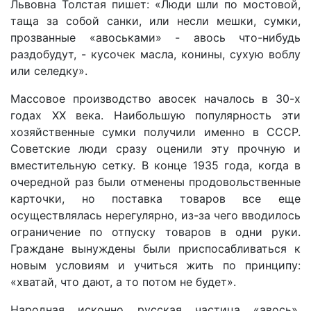
Львовна Толстая пишет: «Люди шли по мостовой,
таща за собой санки, или несли мешки, сумки,
прозванные «авоськами» - авось что-нибудь
раздобудут, - кусочек масла, конины, сухую воблу
или селедку».
Массовое производство авосек началось в 30-х
годах XX века. Наибольшую популярность эти
хозяйственные сумки получили именно в СССР.
Советские люди сразу оценили эту прочную и
вместительную сетку. В конце 1935 года, когда в
очередной раз были отменены продовольственные
карточки, но поставка товаров все еще
осуществлялась нерегулярно, из-за чего вводилось
ограничение по отпуску товаров в одни руки.
Граждане вынуждены были приспосабливаться к
новым условиям и учиться жить по принципу:
«хватай, что дают, а то потом не будет».
Народная исконно русская частица «авось»,