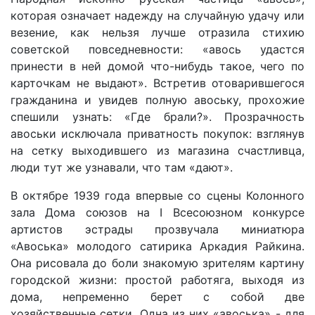
которая означает надежду на случайную удачу или
везение, как нельзя лучше отразила стихию
советской повседневности: «авось удастся
принести в ней домой что-нибудь такое, чего по
карточкам не выдают». Встретив отоварившегося
гражданина и увидев полную авоську, прохожие
спешили узнать: «Где брали?». Прозрачность
авоськи исключала приватность покупок: взглянув
на сетку выходившего из магазина счастливца,
люди тут же узнавали, что там «дают».
В октябре 1939 года впервые со сцены Колонного
зала Дома союзов на I Всесоюзном конкурсе
артистов эстрады прозвучала миниатюра
«Авоська» молодого сатирика Аркадия Райкина.
Она рисовала до боли знакомую зрителям картину
городской жизни: простой работяга, выходя из
дома, непременно берет с собой две
хозяйственные сетки. Одна из них «авоська» - для