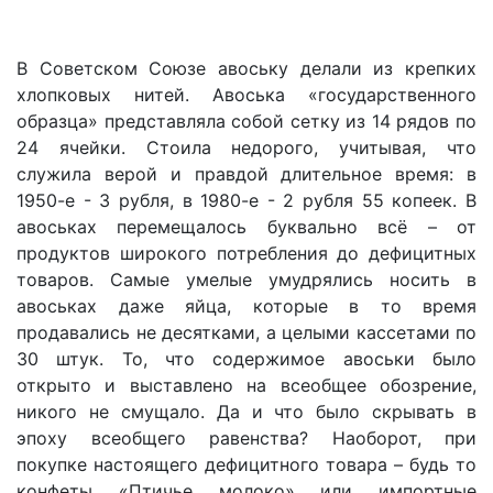
В Советском Союзе авоську делали из крепких
хлопковых нитей. Авоська «государственного
образца» представляла собой сетку из 14 рядов по
24 ячейки. Стоила недорого, учитывая, что
служила верой и правдой длительное время: в
1950-е - 3 рубля, в 1980-е - 2 рубля 55 копеек. В
авоськах перемещалось буквально всё – от
продуктов широкого потребления до дефицитных
товаров. Самые умелые умудрялись носить в
авоськах даже яйца, которые в то время
продавались не десятками, а целыми кассетами по
30 штук. То, что содержимое авоськи было
открыто и выставлено на всеобщее обозрение,
никого не смущало. Да и что было скрывать в
эпоху всеобщего равенства? Наоборот, при
покупке настоящего дефицитного товара – будь то
конфеты «Птичье молоко» или импортные