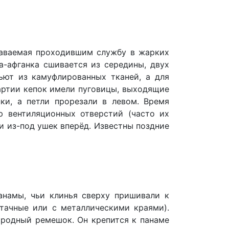
даваемая проходившим службу в жарких
а-афганка сшивается из середины, двух
шьют из камуфлированных тканей, а для
артии кепок имели пуговицы, выходящие
ки, а петли прорезали в левом. Время
ю вентиляционных отверстий (часто их
и из-под ушек вперёд. Известны поздние
анамы, чьи клинья сверху пришивали к
тачные или с металлическими краями).
ородный ремешок. Он крепится к панаме