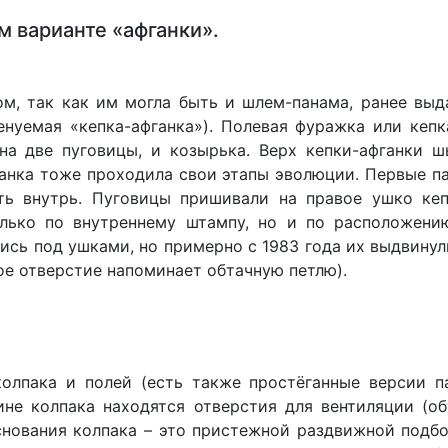
 варианте «афганки».
ом, так как им могла быть и шлем-панама, ранее вы
енуемая «кепка-афганка»). Полевая фуражка или кепк
на две пуговицы, и козырька. Верх кепки-афганки 
фганка тоже проходила свои этапы эволюции. Первые п
ть внутрь. Пуговицы пришивали на правое ушко кеп
лько по внутреннему штампу, но и по расположени
лись под ушками, но примерно с 1983 года их выдвинул
ое отверстие напоминает обтачную петлю).
олпака и полей (есть также простёганные версии п
не колпака находятся отверстия для вентиляции (об
снования колпака – это пристежной раздвижной подб