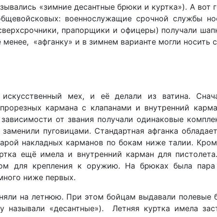
азывались «зимние десантные брюки и куртка»). А вот 
общевойсковых: военнослужащие срочной службы но
(сверхсрочники, прапорщики и офицеры) получали шап
е менее, «афганку» и в зимнем варианте могли носить с
искусственный мех, и её делали из ватина. Снач
 прорезных кармана с клапанами и внутренний карма
зависимости от звания получали одинаковые компле
х заменили пуговицами. Стандартная афганка обладает
арой накладных карманов по бокам ниже талии. Кроме
ртка ещё имела и внутренний карман для пистолета
ом для крепления к оружию. На брюках была пара
много ниже первых.
яли на летнюю. При этом бойцам выдавали полевые 
ку называли «десантные»). Летняя куртка имела за