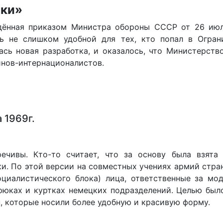
нки»
дённая приказом Министра обороны СССР от 26 июл
ь не слишком удобной для тех, кто попал в Огран
ась новая разработка, и оказалось, что Министерс
инов-интернационалистов.
 1969г.
речивы. Кто-то считает, что за основу была взят
и. По этой версии на совместных учениях армий стра
оциалистического блока) лица, ответственные за мо
рюках и куртках немецких подразделений. Целью был
, которые носили более удобную и красивую форму.