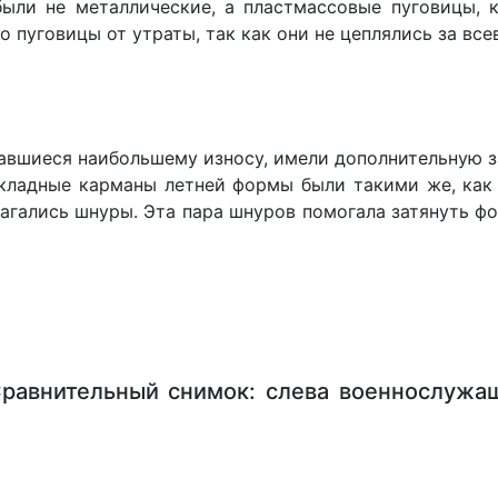
ли не металлические, а пластмассовые пуговицы, к
 пуговицы от утраты, так как они не цеплялись за вс
гавшиеся наибольшему износу, имели дополнительную з
кладные карманы летней формы были такими же, как 
агались шнуры. Эта пара шнуров помогала затянуть фор
авнительный снимок: слева военнослужащ