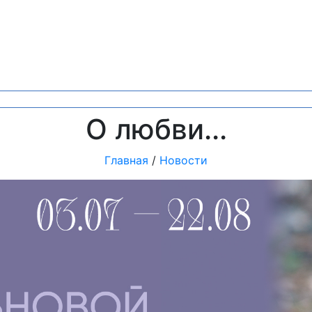
О любви...
Главная
/
Новости