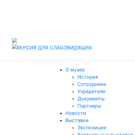
442960 Россия, г. Заречный Пензенской области, ул.
Спортивная, 4.
т./факс (8412) 60-47-80
Пн, Вт, Чт, Пт, Сб: 10.00-18.00. Ср: 11.00-19.00,
Воскресенье: выходной
О музее
История
Сотрудники
Учредители
Документы
Партнеры
Новости
Выставки
Экспозиции
Виртуальные выставки